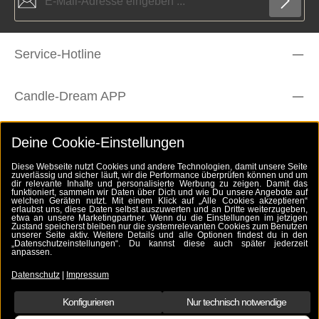
Die mit einem Stern (*) markierten Felder sind Pflichtfelder.
Datenschutz
Service-Hotline
Ich habe die
Datenschutzbestimmungen
zur Kenntnis
genommen und die
AGB
gelesen und bin mit ihnen
Um weiterzugehen, geben Sie die oben abgebildeten Zeichen ein
einverstanden.
*
*
Candle-Dream APP
Rechtliches
Deine Cookie-Einstellungen
Diese Webseite nutzt Cookies und andere Technologien, damit unsere Seite
zuverlässig und sicher läuft, wir die Performance überprüfen können und um
Zahlungsarten
dir relevante Inhalte und personalisierte Werbung zu zeigen. Damit das
funktioniert, sammeln wir Daten über Dich und wie Du unsere Angebote auf
welchen Geräten nutzt. Mit einem Klick auf „Alle Cookies akzeptieren“
erlaubst uns, diese Daten selbst auszuwerten und an Dritte weiterzugeben,
etwa an unsere Marketingpartner. Wenn du die Einstellungen im jetzigen
Folge uns
Zustand speicherst bleiben nur die systemrelevanten Cookies zum Benutzen
unserer Seite aktiv. Weitere Details und alle Optionen findest du in den
„Datenschutzeinstellungen“. Du kannst diese auch später jederzeit
anpassen.
Zahlungsarten
Datenschutz
|
Impressum
Konfigurieren
Nur technisch notwendige
Alle Preise inkl. gesetzl. Mehrwertsteuer zzgl.
Versandkosten
und ggf. Nachnahmegebühren, wenn nicht anders angegeben.