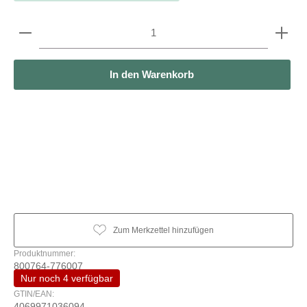
Produkt Anzahl: Gib den gewünschten Wert ein oder b
In den Warenkorb
Zum Merkzettel hinzufügen
Produktnummer:
800764-776007
Nur noch 4 verfügbar
GTIN/EAN:
4069971036094