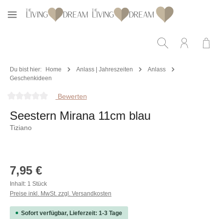
Zum Hauptinhalt springen
Du bist hier:
Home
Anlass | Jahreszeiten
Anlass
Geschenkideen
Bewerten
Durchschnittliche Bewertung von 0 von 5 Sternen
Seestern Mirana 11cm blau
Tiziano
Bildergalerie überspringen
Regulärer Preis:
7,95 €
Inhalt:
1 Stück
Preise inkl. MwSt. zzgl. Versandkosten
Sofort verfügbar, Lieferzeit: 1-3 Tage