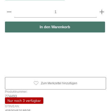
Produkt Anzahl: Gib den gewünschten Wert ein oder b
In den Warenkorb
Zum Merkzettel hinzufügen
Produktnummer:
774493
Nur noch 3 verfügbar
GTIN/EAN:
4050045318505