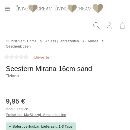
Zum Hauptinhalt springen
Du bist hier:
Home
Anlass | Jahreszeiten
Anlass
Geschenkideen
Bewerten
Durchschnittliche Bewertung von 0 von 5 Sternen
Seestern Mirana 16cm sand
Tiziano
Bildergalerie überspringen
Regulärer Preis:
9,95 €
Inhalt:
1 Stück
Preise inkl. MwSt. zzgl. Versandkosten
Sofort verfügbar, Lieferzeit: 1-3 Tage