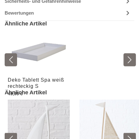
Sicherheits- und Gefahrenhinweise
Bewertungen
Ähnliche Artikel
Deko Tablett Spa weiß
rechteckig S
Ähnliche Artikel
49,95 €