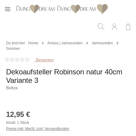
Zum Hauptinhalt springen
Du bist hier:
Home
Anlass | Jahreszeiten
Jahreszeiten
Sommer
Bewerten
Durchschnittliche Bewertung von 0 von 5 Sternen
Dekoaufsteller Robinson natur 40cm
Variante 3
Boltze
Bildergalerie überspringen
Regulärer Preis:
12,95 €
Inhalt:
1 Stück
Preise inkl. MwSt. zzgl. Versandkosten