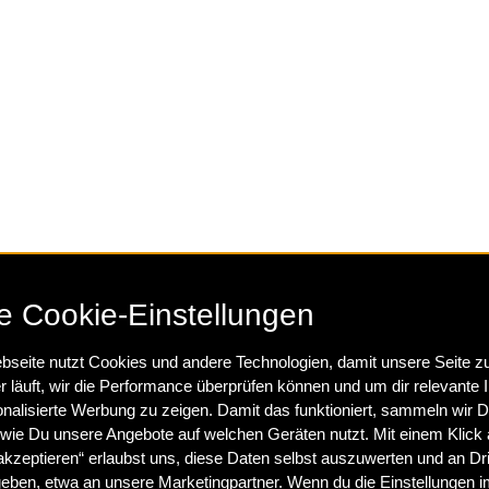
e Cookie-Einstellungen
seite nutzt Cookies und andere Technologien, damit unsere Seite z
r läuft, wir die Performance überprüfen können und um dir relevante I
nalisierte Werbung zu zeigen. Damit das funktioniert, sammeln wir 
/faircommerce
.
wie Du unsere Angebote auf welchen Geräten nutzt. Mit einem Klick a
kzeptieren“ erlaubst uns, diese Daten selbst auszuwerten und an Dri
eben, etwa an unsere Marketingpartner. Wenn du die Einstellungen i