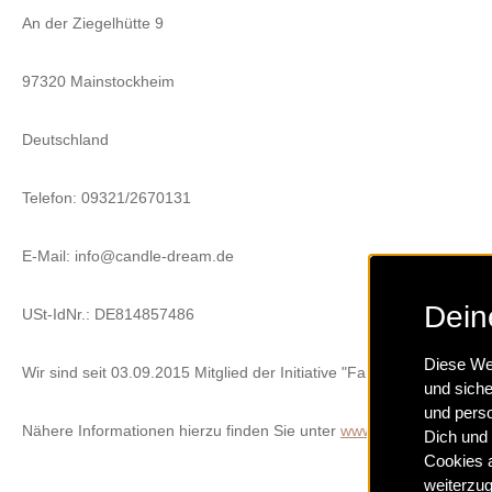
An der Ziegelhütte 9
97320 Mainstockheim
Deutschland
Telefon: 09321/2670131
E-Mail:
info@candle-dream.de
Dein
USt-IdNr.: DE814857486
Diese Web
Wir sind seit
03.09.2015
Mitglied der Initiative "FairCommerce".
und siche
und perso
Nähere Informationen hierzu finden Sie unter
www.haendlerbund.de
Dich und 
Cookies a
weiterzug