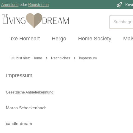
Anmelden
oder
Registrieren
Kost
 Hauptinhalt springen
Zur Suche springen
Zur Hauptnavigation springen
Deluxe Homeart
Hergo
Home Society
Mai
Du bist hier:
Home
Rechtliches
Impressum
Impressum
Gesetzliche Anbieterkennung:
Marco Scheckenbach
candle-dream