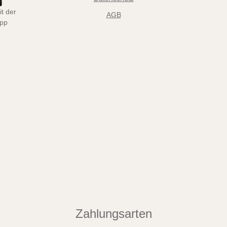
t der
AGB
App
Zahlungsarten