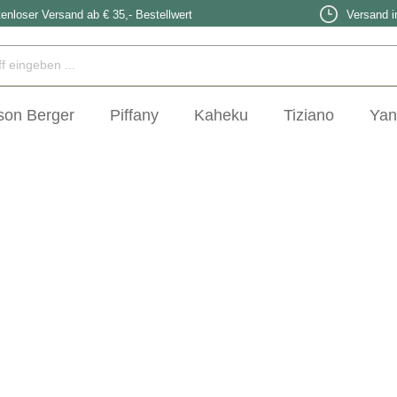
enloser Versand ab € 35,- Bestellwert
Versand i
son Berger
Piffany
Kaheku
Tiziano
Yan