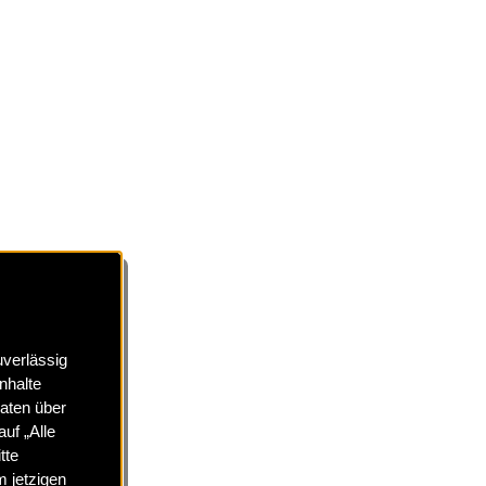
uverlässig
nhalte
Daten über
uf „Alle
tte
m jetzigen