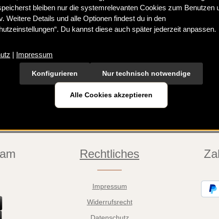
speicherst bleiben nur die systemrelevanten Cookies zum Benutzen 
iv. Weitere Details und alle Optionen findest du in den
utzeinstellungen“. Du kannst diese auch später jederzeit anpassen.
utz
|
Impressum
Konfigurieren
Nur technisch notwendige
rscheinenden Newsletter, um rechtzeitig über neue Produkte und Angeb
Alle Cookies akzeptieren
E-Mail-Adresse*
eam
Rechtliches
Za
men und die
AGB
gelesen und bin mit ihnen einverstanden.
*
n
*
Impressum
Widerrufsrecht
Datenschutz