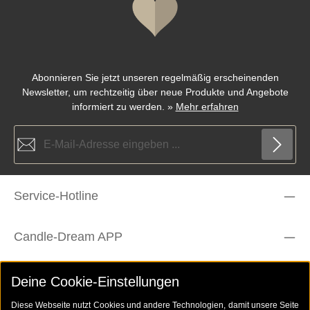
Abonnieren Sie jetzt unseren regelmäßig erscheinenden
Newsletter, um rechtzeitig über neue Produkte und Angebote
informiert zu werden.
»
Mehr erfahren
E-Mail-Adresse*
Die mit einem Stern (*) markierten Felder sind Pflichtfelder.
Datenschutz
Service-Hotline
Ich habe die
Datenschutzbestimmungen
zur Kenntnis
genommen und die
AGB
gelesen und bin mit ihnen
Um weiterzugehen, geben Sie die oben abgebildeten Zeichen ein
einverstanden.
*
*
Candle-Dream APP
Rechtliches
Deine Cookie-Einstellungen
Diese Webseite nutzt Cookies und andere Technologien, damit unsere Seite