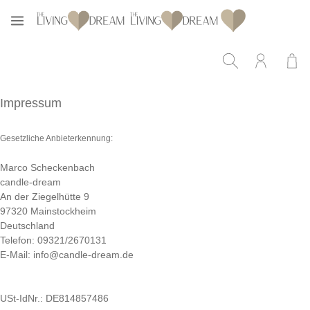
Zum Hauptinhalt springen
Impressum
Gesetzliche Anbieterkennung:
Marco Scheckenbach
candle-dream
An der Ziegelhütte 9
97320 Mainstockheim
Deutschland
Telefon: 09321/2670131
E-Mail:
info@candle-dream.de
USt-IdNr.: DE814857486