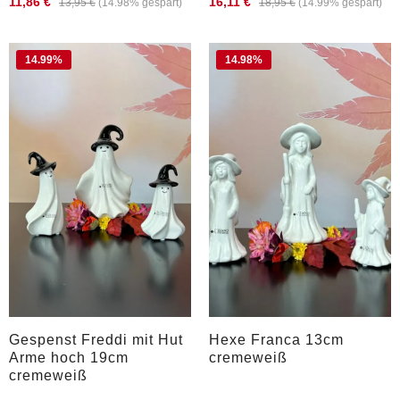
11,86 €
16,11 €
13,95 €
(14.98% gespart)
18,95 €
(14.99% gespart)
14.99
%
14.98
%
Gespenst Freddi mit Hut
Hexe Franca 13cm
Arme hoch 19cm
cremeweiß
cremeweiß