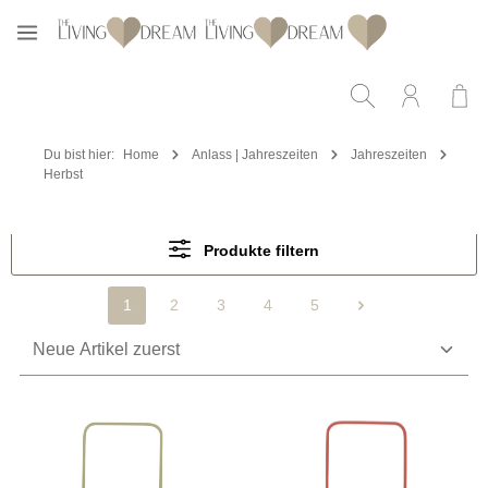
Zum Hauptinhalt springen
Du bist hier:
Home
Anlass | Jahreszeiten
Jahreszeiten
Herbst
Produkte filtern
1
2
3
4
5
Seite
Seite
Seite
Seite
Seite