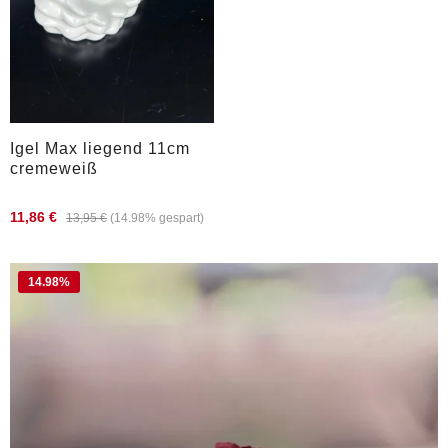
Igel Max liegend 11cm
cremeweiß
11,86 €
13,95 €
(14.98% gespart)
14.98
%