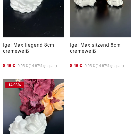
Igel Max liegend 8cm
Igel Max sitzend 8cm
cremeweiß
cremeweiß
8,46 €
8,46 €
9,95 €
(14.97% gespart)
9,95 €
(14.97% gespart)
14.98
%