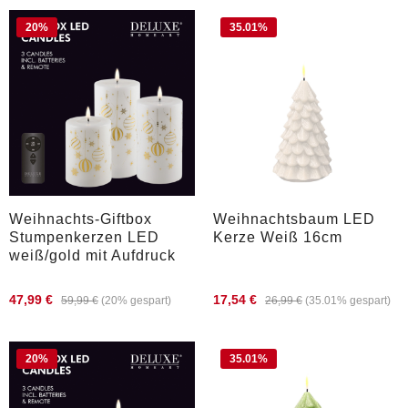
20
%
35.01
%
Weihnachts-Giftbox
Weihnachtsbaum LED
Stumpenkerzen LED
Kerze Weiß 16cm
weiß/gold mit Aufdruck
47,99 €
17,54 €
59,99 €
(20% gespart)
26,99 €
(35.01% gespart)
20
%
35.01
%