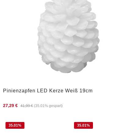
Pinienzapfen LED Kerze Weiß 19cm
27,29 €
41,99 €
(35.01% gespart)
35.01
%
35.01
%