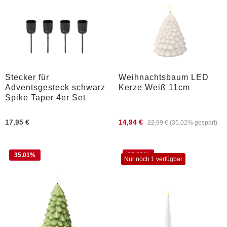
Stecker für
Weihnachtsbaum LED
Adventsgesteck schwarz
Kerze Weiß 11cm
Spike Taper 4er Set
17,95 €
14,94 €
22,99 €
(35.02% gespart)
35.01
%
35.02
%
Nur noch 1 verfügbar