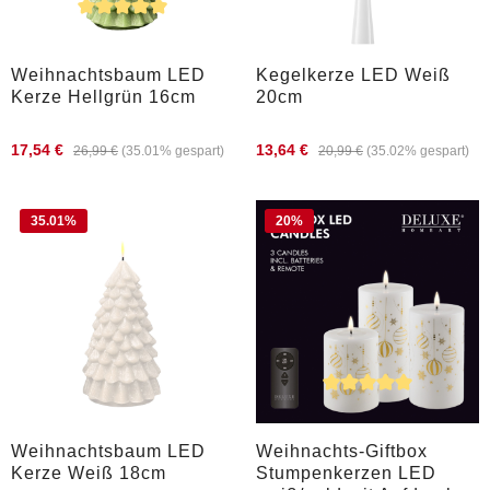
Durchschnittliche Bewertung von 5 von 5 Sternen
Weihnachtsbaum LED
Kegelkerze LED Weiß
Kerze Hellgrün 16cm
20cm
17,54 €
13,64 €
26,99 €
(35.01% gespart)
20,99 €
(35.02% gespart)
35.01
%
20
%
Durchschnittliche Bewertung von 
Weihnachtsbaum LED
Weihnachts-Giftbox
Kerze Weiß 18cm
Stumpenkerzen LED