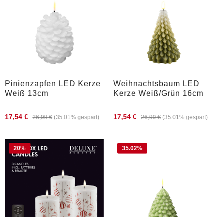
Pinienzapfen LED Kerze
Weihnachtsbaum LED
Weiß 13cm
Kerze Weiß/Grün 16cm
17,54 €
17,54 €
26,99 €
(35.01% gespart)
26,99 €
(35.01% gespart)
20
%
35.02
%