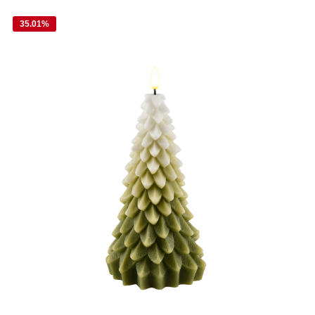
35.01
%