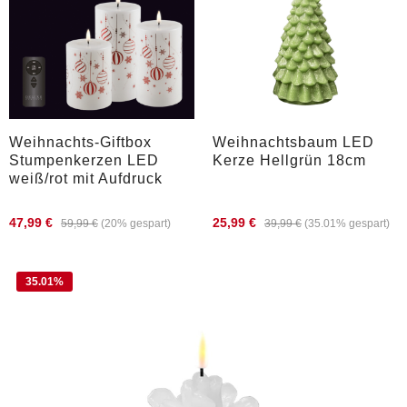
Weihnachts-Giftbox
Weihnachtsbaum LED
Stumpenkerzen LED
Kerze Hellgrün 18cm
weiß/rot mit Aufdruck
47,99 €
25,99 €
59,99 €
(20% gespart)
39,99 €
(35.01% gespart)
35.01
%