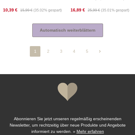
10,39 €
16,89 €
15,99 €
(35.02% gespart)
25,99 €
(35.01% gespart)
Automatisch weiterblättern
1
2
3
4
5
Seite
Seite
Seite
Seite
Seite
Abonnieren Sie jetzt unseren regelmäßig erscheinenden
Newsletter, um rechtzeitig über neue Produkte und Angebote
informiert zu werden.
»
Mehr erfahren