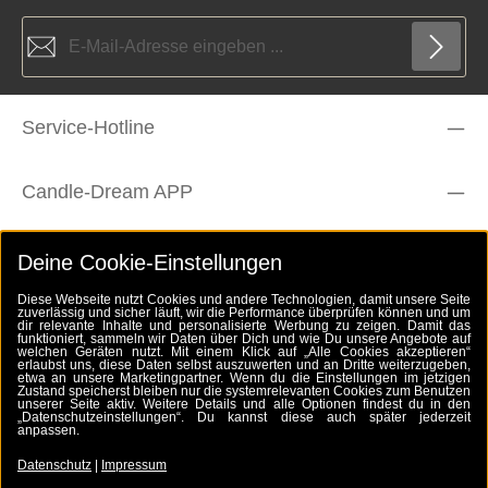
E-Mail-Adresse*
Die mit einem Stern (*) markierten Felder sind Pflichtfelder.
Datenschutz
Service-Hotline
Ich habe die
Datenschutzbestimmungen
zur Kenntnis
genommen und die
AGB
gelesen und bin mit ihnen
Um weiterzugehen, geben Sie die oben abgebildeten Zeichen ein
einverstanden.
*
*
Candle-Dream APP
Rechtliches
Deine Cookie-Einstellungen
Diese Webseite nutzt Cookies und andere Technologien, damit unsere Seite
zuverlässig und sicher läuft, wir die Performance überprüfen können und um
Zahlungsarten
dir relevante Inhalte und personalisierte Werbung zu zeigen. Damit das
funktioniert, sammeln wir Daten über Dich und wie Du unsere Angebote auf
welchen Geräten nutzt. Mit einem Klick auf „Alle Cookies akzeptieren“
erlaubst uns, diese Daten selbst auszuwerten und an Dritte weiterzugeben,
etwa an unsere Marketingpartner. Wenn du die Einstellungen im jetzigen
Folge uns
Zustand speicherst bleiben nur die systemrelevanten Cookies zum Benutzen
unserer Seite aktiv. Weitere Details und alle Optionen findest du in den
„Datenschutzeinstellungen“. Du kannst diese auch später jederzeit
anpassen.
Zahlungsarten
Datenschutz
|
Impressum