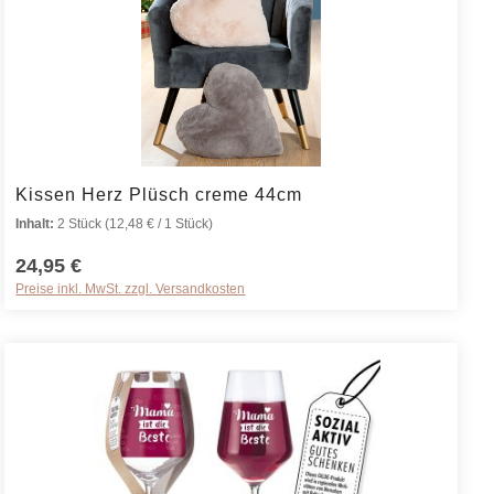
die Anzahl zu erhöhen oder zu reduzieren
t ein oder benutze die Schaltflächen um 
Produkt Anzahl: Gib den gewünschten Wert
Kissen Herz Plüsch creme 44cm
Inhalt:
2 Stück
(12,48 € / 1 Stück)
24,95 €
Preise inkl. MwSt. zzgl. Versandkosten