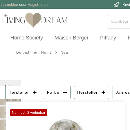
Anmelden
oder
Registrieren
Kost
 Hauptinhalt springen
Zur Suche springen
Zur Hauptnavigation springen
Home Society
Maison Berger
Piffany
Du bist hier:
Home
Neu
Neu
Hersteller
Farbe
Hersteller
Jahres
Markenübersicht
Wohnstil
Nur noch 2 verfügbar
Anlass |