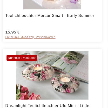
rt ein oder benutze die Schaltflächen um 
Produkt Anzahl: Gib den gewünschten Wer
Teelichtleuchter Mercur Smart - Early Summer
15,95 €
Preise inkl. MwSt. zzgl. Versandkosten
Nur noch 3 verfügbar
rt ein oder benutze die Schaltflächen um 
Produkt Anzahl: Gib den gewünschten Wer
Dreamlight Teelichtleuchter Ufo Mini - Little