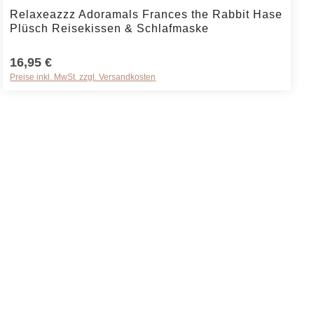
die Anzahl zu erhöhen oder zu reduzieren
t ein oder benutze die Schaltflächen um 
Produkt Anzahl: Gib den gewünschten Wert
Relaxeazzz Adoramals Frances the Rabbit Hase
Plüsch Reisekissen & Schlafmaske
16,95 €
Preise inkl. MwSt. zzgl. Versandkosten
die Anzahl zu erhöhen oder zu reduzieren