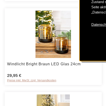
Zustand 
Seite akt
„Datensch
Datensch
Produkt Anzahl: Gib den gewünschten We
Windlicht Bright Braun LED Glas 24cm
29,95 €
Preise inkl. MwSt. zzgl. Versandkosten