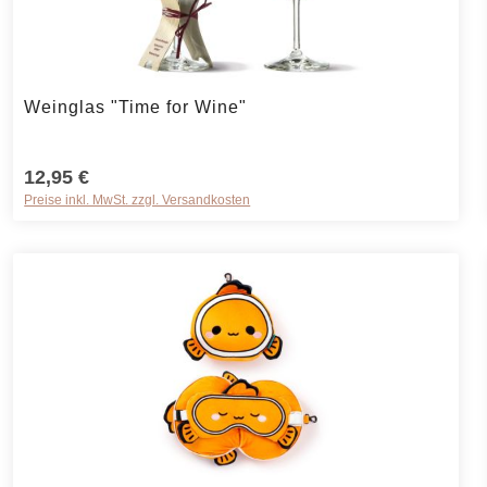
rt ein oder benutze die Schaltflächen um 
Produkt Anzahl: Gib den gewünschten Wer
Weinglas "Time for Wine"
12,95 €
Preise inkl. MwSt. zzgl. Versandkosten