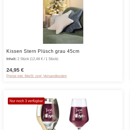
rt ein oder benutze die Schaltflächen um 
Produkt Anzahl: Gib den gewünschten Wer
Kissen Stern Plüsch grau 45cm
Inhalt:
2 Stück
(12,48 € / 1 Stück)
24,95 €
Preise inkl. MwSt. zzgl. Versandkosten
Nur noch 3 verfügbar