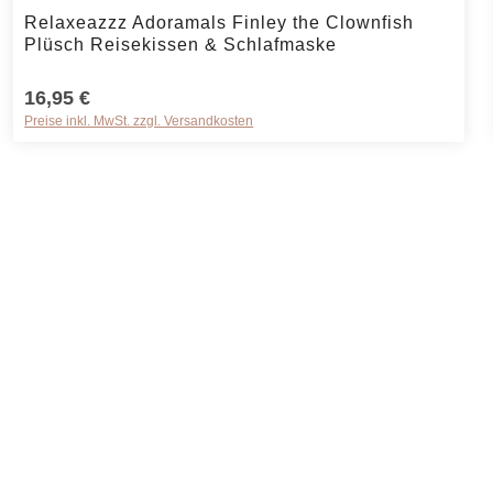
rt ein oder benutze die Schaltflächen um 
Produkt Anzahl: Gib den gewünschten Wer
Relaxeazzz Adoramals Finley the Clownfish
Plüsch Reisekissen & Schlafmaske
16,95 €
Preise inkl. MwSt. zzgl. Versandkosten
rt ein oder benutze die Schaltflächen um 