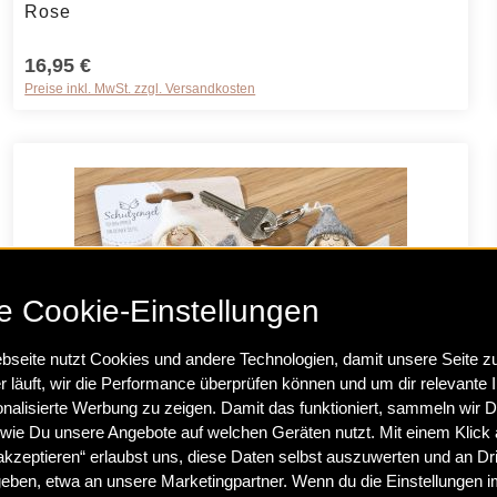
Rose
16,95 €
Preise inkl. MwSt. zzgl. Versandkosten
e Cookie-Einstellungen
seite nutzt Cookies und andere Technologien, damit unsere Seite z
r läuft, wir die Performance überprüfen können und um dir relevante I
rt ein oder benutze die Schaltflächen um 
Produkt Anzahl: Gib den gewünschten Wer
Schlüsselanhänger Schutzengel grau
nalisierte Werbung zu zeigen. Damit das funktioniert, sammeln wir 
wie Du unsere Angebote auf welchen Geräten nutzt. Mit einem Klick a
kzeptieren“ erlaubst uns, diese Daten selbst auszuwerten und an Dri
4,45 €
eben, etwa an unsere Marketingpartner. Wenn du die Einstellungen i
Preise inkl. MwSt. zzgl. Versandkosten