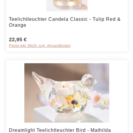
Produkt Anzahl: Gib den gewünschten We
Teelichtleuchter Candela Classic - Tulip Red &
Orange
22,95 €
Preise inkl. MwSt. zzgl. Versandkosten
Produkt Anzahl: Gib den gewünschten We
Dreamlight Teelichtleuchter Bird - Mathilda