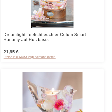
die Anzahl zu erhöhen oder zu reduzieren
t ein oder benutze die Schaltflächen um 
Produkt Anzahl: Gib den gewünschten Wert
Dreamlight Teelichtleuchter Colum Smart -
Hanamy auf Holzbasis
21,95 €
Preise inkl. MwSt. zzgl. Versandkosten