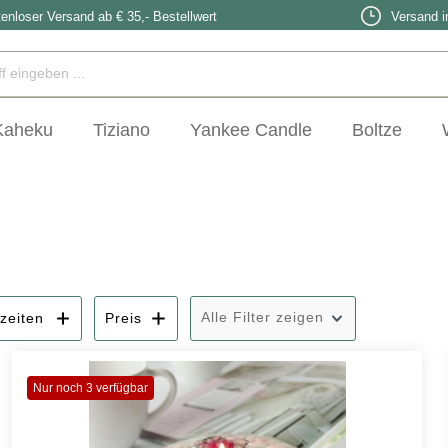
enloser Versand ab € 35,- Bestellwert
Versand i
Kaheku
Tiziano
Yankee Candle
Boltze
Alle Filter zeigen
zeiten
Preis
Nur noch 3 verfügbar