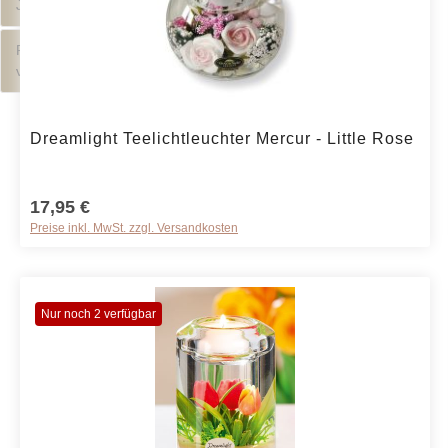
Jahreszeiten
Produkte
von A-Z
Produkt Anzahl: Gib den gewünschten We
Dreamlight Teelichtleuchter Mercur - Little Rose
17,95 €
Preise inkl. MwSt. zzgl. Versandkosten
Nur noch 2 verfügbar