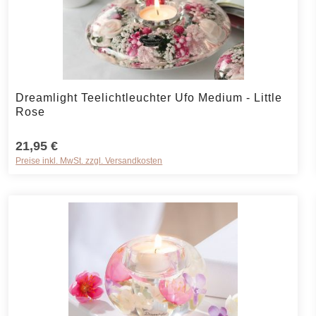
rt ein oder benutze die Schaltflächen um 
Produkt Anzahl: Gib den gewünschten Wer
Dreamlight Teelichtleuchter Ufo Medium - Little
Rose
21,95 €
Preise inkl. MwSt. zzgl. Versandkosten