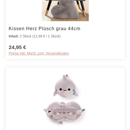
Produkt Anzahl: Gib den gewünschten We
Kissen Herz Plüsch grau 44cm
Inhalt:
2 Stück
(12,48 € / 1 Stück)
24,95 €
Preise inkl. MwSt. zzgl. Versandkosten