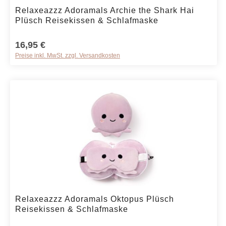
Produkt Anzahl: Gib den gewünschten We
Relaxeazzz Adoramals Archie the Shark Hai
Plüsch Reisekissen & Schlafmaske
16,95 €
Preise inkl. MwSt. zzgl. Versandkosten
Produkt Anzahl: Gib den gewünschten We
Relaxeazzz Adoramals Oktopus Plüsch
Reisekissen & Schlafmaske