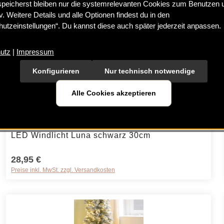
speicherst bleiben nur die systemrelevanten Cookies zum Benutzen 
iv. Weitere Details und alle Optionen findest du in den
utzeinstellungen“. Du kannst diese auch später jederzeit anpassen.
utz
|
Impressum
Konfigurieren
Nur technisch notwendige
Alle Cookies akzeptieren
Durchschnittliche Bewertung von 5 von 5 Sternen
rt ein oder benutze die Schaltflächen um 
Produkt Anzahl: Gib den gewünschten Wer
LED Windlicht Luna schwarz 30cm
28,95 €
Preise inkl. MwSt. zzgl. Versandkosten