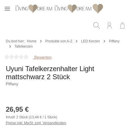
Zum Hauptinhalt springen
Du bist hier:
Home
Produkte von A-Z
LED Kerzen
Piffany
Tafelkerzen
Bewerten
Durchschnittliche Bewertung von 0 von 5 Sternen
Uyuni Tafelkerzenhalter Light
mattschwarz 2 Stück
Piffany
Bildergalerie überspringen
Regulärer Preis:
26,95 €
Inhalt:
2 Stück
(13,48 € / 1 Stück)
Preise inkl. MwSt. zzgl. Versandkosten