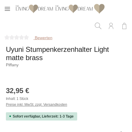
Zum Hauptinhalt springen
Bewerten
Durchschnittliche Bewertung von 0 von 5 Sternen
Uyuni Stumpenkerzenhalter Light
matte brass
Piffany
Bildergalerie überspringen
Regulärer Preis:
32,95 €
Inhalt:
1 Stück
Preise inkl. MwSt. zzgl. Versandkosten
Sofort verfügbar, Lieferzeit: 1-3 Tage
Produkt Anzahl: Gib den gewünschten Wert ein oder b