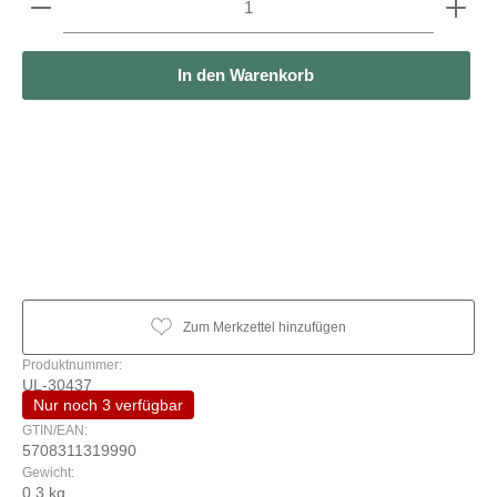
In den Warenkorb
Zum Merkzettel hinzufügen
Produktnummer:
UL-30437
Nur noch 3 verfügbar
GTIN/EAN:
5708311319990
Gewicht:
0.3 kg