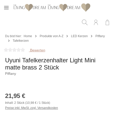
Zum Hauptinhalt springen
Du bist hier:
Home
Produkte von A-Z
LED Kerzen
Piffany
Tafelkerzen
Bewerten
Durchschnittliche Bewertung von 0 von 5 Sternen
Uyuni Tafelkerzenhalter Light Mini
matte brass 2 Stück
Piffany
Bildergalerie überspringen
Regulärer Preis:
21,95 €
Inhalt:
2 Stück
(10,98 € / 1 Stück)
Preise inkl. MwSt. zzgl. Versandkosten