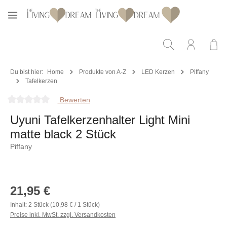
Zum Hauptinhalt springen
Du bist hier:
Home
Produkte von A-Z
LED Kerzen
Piffany
Tafelkerzen
Bewerten
Durchschnittliche Bewertung von 0 von 5 Sternen
Uyuni Tafelkerzenhalter Light Mini
matte black 2 Stück
Piffany
Bildergalerie überspringen
Regulärer Preis:
21,95 €
Inhalt:
2 Stück
(10,98 € / 1 Stück)
Preise inkl. MwSt. zzgl. Versandkosten