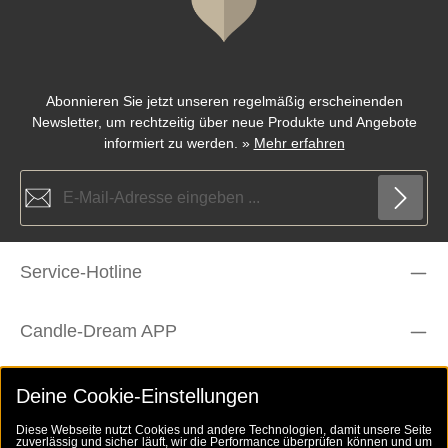
Abonnieren Sie jetzt unseren regelmäßig erscheinenden
Newsletter, um rechtzeitig über neue Produkte und Angebote
informiert zu werden.
»
Mehr erfahren
E-Mail-Adresse*
Die mit einem Stern (*) markierten Felder sind Pflichtfelder.
Datenschutz
Service-Hotline
Ich habe die
Datenschutzbestimmungen
zur Kenntnis
genommen und die
AGB
gelesen und bin mit ihnen
Um weiterzugehen, geben Sie die oben abgebildeten Zeichen ein
einverstanden.
*
*
Candle-Dream APP
Rechtliches
Deine Cookie-Einstellungen
Diese Webseite nutzt Cookies und andere Technologien, damit unsere Seite
zuverlässig und sicher läuft, wir die Performance überprüfen können und um