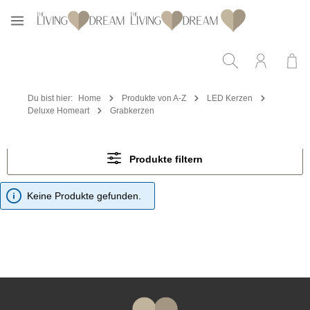
Zum Hauptinhalt springen
Du bist hier:
Home
Produkte von A-Z
LED Kerzen
Deluxe Homeart
Grabkerzen
Produkte filtern
Keine Produkte gefunden.