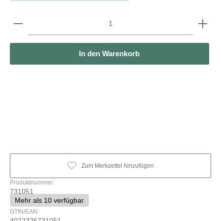
Produkt Anzahl: Gib den gewünschten Wert ein oder b
In den Warenkorb
Zum Merkzettel hinzufügen
Produktnummer:
731051
Mehr als 10 verfügbar
GTIN/EAN:
4022326731051