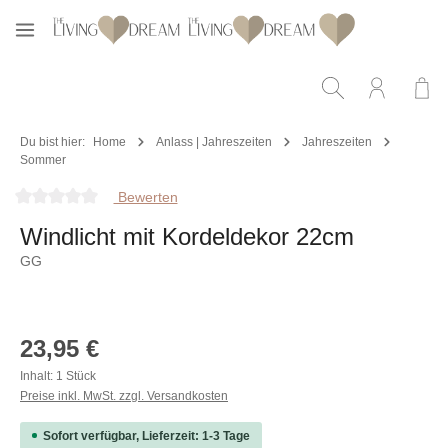
Zum Hauptinhalt springen
Du bist hier:
Home
Anlass | Jahreszeiten
Jahreszeiten
Sommer
Bewerten
Durchschnittliche Bewertung von 0 von 5 Sternen
Windlicht mit Kordeldekor 22cm
GG
Bildergalerie überspringen
Regulärer Preis:
23,95 €
Inhalt:
1 Stück
Preise inkl. MwSt. zzgl. Versandkosten
Sofort verfügbar, Lieferzeit: 1-3 Tage