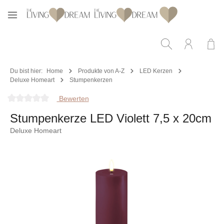
Zum Hauptinhalt springen
Du bist hier:
Home
Produkte von A-Z
LED Kerzen
Deluxe Homeart
Stumpenkerzen
Bewerten
Durchschnittliche Bewertung von 0 von 5 Sternen
Stumpenkerze LED Violett 7,5 x 20cm
Deluxe Homeart
Bildergalerie überspringen