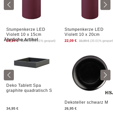
Stumpenkerze LED
Stumpenkerze LED
Violett 10 x 15cm
Violett 10 x 20cm
Ähnliche Artikel
20,14 €
22,09 €
30,99 €
(35.01% gespart)
33,99 €
(35.01% gespart
Deko Tablett Spa
graphite quadratisch S
Dekoteller schwarz M
34,95 €
26,95 €