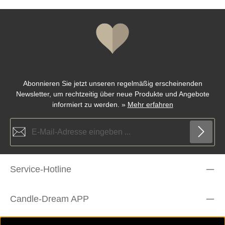
Abonnieren Sie jetzt unseren regelmäßig erscheinenden
Newsletter, um rechtzeitig über neue Produkte und Angebote
informiert zu werden.
»
Mehr erfahren
E-Mail-Adresse*
Die mit einem Stern (*) markierten Felder sind Pflichtfelder.
Datenschutz
Service-Hotline
Ich habe die
Datenschutzbestimmungen
zur Kenntnis
genommen und die
AGB
gelesen und bin mit ihnen
Um weiterzugehen, geben Sie die oben abgebildeten Zeichen ein
einverstanden.
*
*
Candle-Dream APP