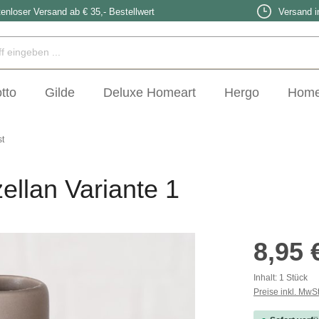
enloser Versand ab € 35,- Bestellwert
Versand i
tto
Gilde
Deluxe Homeart
Hergo
Home
t
llan Variante 1
Regulärer Prei
8,95 
Inhalt:
1 Stück
Preise inkl. MwS