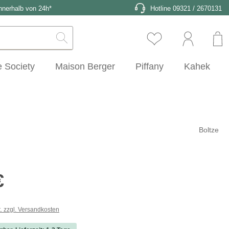
nnerhalb von 24h*
Hotline 09321 / 2670131
 Society
Maison Berger
Piffany
Kaheku
Boltze
s:
€
t. zzgl. Versandkosten