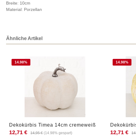
Breite: 10cm
Material: Porzellan
Ähnliche Artikel
14.98
%
14.98
%
Produkt Anzahl: Gib den gewünschten W
Produkt
Dekokürbis Timea 14cm cremeweiß
Dekokürbi
12,71 €
12,71 €
14,95 €
(14.98% gespart)
14