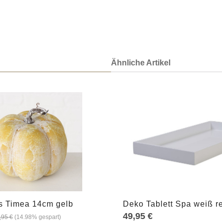
Ähnliche Artikel
ert ein oder benutze die Schaltflächen u
 Anzahl: Gib den gewünschten Wert ein od
Produkt Anzahl: G
s Timea 14cm gelb
Deko Tablett Spa weiß r
49,95 €
,95 €
(14.98% gespart)