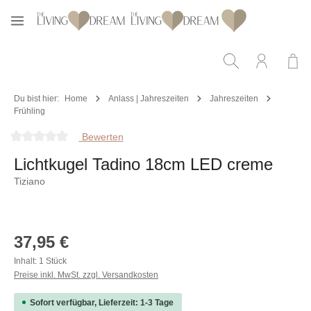
Zum Hauptinhalt springen
Du bist hier:
Home
Anlass | Jahreszeiten
Jahreszeiten
Frühling
Bewerten
Durchschnittliche Bewertung von 0 von 5 Sternen
Lichtkugel Tadino 18cm LED creme
Tiziano
Bildergalerie überspringen
Regulärer Preis:
37,95 €
Inhalt:
1 Stück
Preise inkl. MwSt. zzgl. Versandkosten
Sofort verfügbar, Lieferzeit: 1-3 Tage