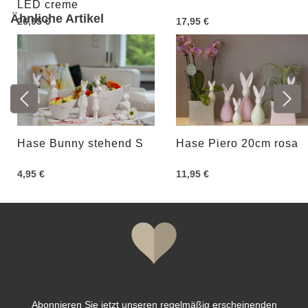
LED creme
Ähnliche Artikel
26,95 €
17,95 €
Hase Bunny stehend S
Hase Piero 20cm rosa
4,95 €
11,95 €
Abonnieren Sie jetzt unseren regelmäßig erscheinenden