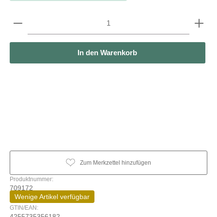
Produkt Anzahl: Gib den gewünschten Wert ein oder b
In den Warenkorb
Zum Merkzettel hinzufügen
Produktnummer:
709172
Wenige Artikel verfügbar
GTIN/EAN:
4255735356182