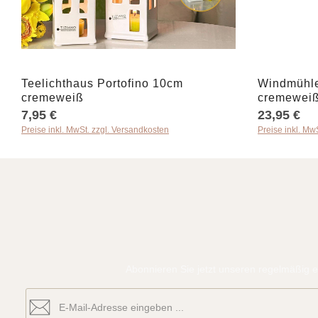
Produkt Anzahl: Gib den gewünschten W
Produkt
Teelichthaus Portofino 10cm
Windmühl
cremeweiß
cremewei
7,95 €
23,95 €
Preise inkl. MwSt. zzgl. Versandkosten
Preise inkl. Mw
Abonnieren Sie jetzt unseren regelmäßig e