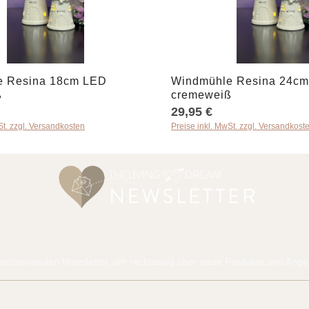
ert ein oder benutze die Schaltflächen u
 Anzahl: Gib den gewünschten Wert ein od
Produkt Anzahl: G
e Resina 18cm LED
Windmühle Resina 24c
ß
cremeweiß
29,95 €
St. zzgl. Versandkosten
Preise inkl. MwSt. zzgl. Versandkost
rscheinenden Newsletter, um rechtzeitig über neue Produkte und Angeb
E-Mail-Adresse*