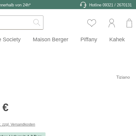
nnerhalb von 24h*
Hotline 09321 / 2670131
 Society
Maison Berger
Piffany
Kaheku
Tiziano
s:
 €
t. zzgl. Versandkosten