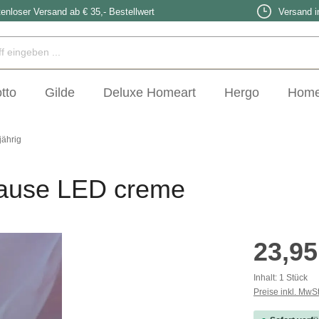
enloser Versand ab € 35,- Bestellwert
Versand i
tto
Gilde
Deluxe Homeart
Hergo
Home
ährig
Hause LED creme
Regulärer Prei
23,95
Inhalt:
1 Stück
Preise inkl. MwS